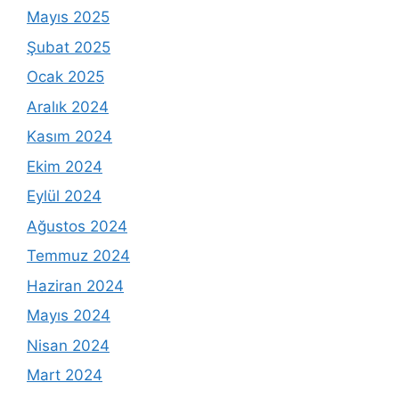
Mayıs 2025
Şubat 2025
Ocak 2025
Aralık 2024
Kasım 2024
Ekim 2024
Eylül 2024
Ağustos 2024
Temmuz 2024
Haziran 2024
Mayıs 2024
Nisan 2024
Mart 2024