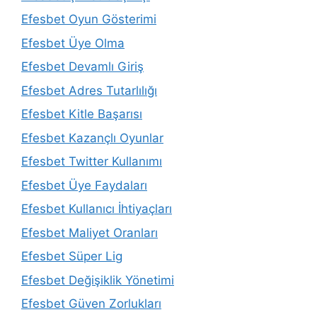
Efesbet Oyun Gösterimi
Efesbet Üye Olma
Efesbet Devamlı Giriş
Efesbet Adres Tutarlılığı
Efesbet Kitle Başarısı
Efesbet Kazançlı Oyunlar
Efesbet Twitter Kullanımı
Efesbet Üye Faydaları
Efesbet Kullanıcı İhtiyaçları
Efesbet Maliyet Oranları
Efesbet Süper Lig
Efesbet Değişiklik Yönetimi
Efesbet Güven Zorlukları