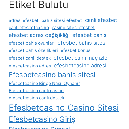
Etiket Bulutu
canli efesbet
adresi efesbet
bahis sitesi efesbet
canli efesbetcasino
casino sitesi efesbet
efesbet adres değişikliği
efesbet bahis
efesbet bahis sitesi
efesbet bahis oyunları
efesbet bahis özellikleri
efesbet bonus
efesbet canli maç izle
efesbet canli destek
efesbetcasino adresi
efesbetcasino adres
Efesbetcasino bahis sitesi
Efesbetcasino Bingo Nasıl Oynanır
Efesbetcasino canlı casino
efesbetcasino canlı destek
Efesbetcasino Casino Sitesi
Efesbetcasino Giriş