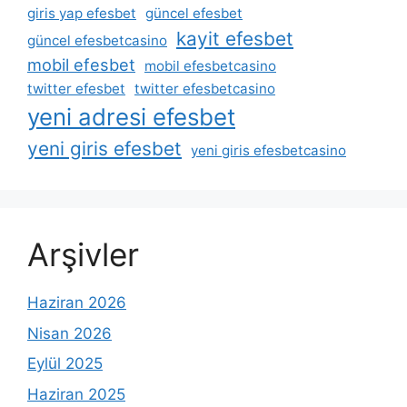
giris yap efesbet
güncel efesbet
kayit efesbet
güncel efesbetcasino
mobil efesbet
mobil efesbetcasino
twitter efesbet
twitter efesbetcasino
yeni adresi efesbet
yeni giris efesbet
yeni giris efesbetcasino
Arşivler
Haziran 2026
Nisan 2026
Eylül 2025
Haziran 2025