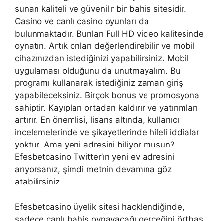
sunan kaliteli ve güvenilir bir bahis sitesidir.
Casino ve canlı casino oyunları da
bulunmaktadır. Bunları Full HD video kalitesinde
oynatın. Artık onları değerlendirebilir ve mobil
cihazınızdan istediğinizi yapabilirsiniz. Mobil
uygulaması olduğunu da unutmayalım. Bu
programı kullanarak istediğiniz zaman giriş
yapabileceksiniz. Birçok bonus ve promosyona
sahiptir. Kayıpları ortadan kaldırır ve yatırımları
artırır. En önemlisi, lisans altında, kullanıcı
incelemelerinde ve şikayetlerinde hileli iddialar
yoktur. Ama yeni adresini biliyor musun?
Efesbetcasino Twitter’ın yeni ev adresini
arıyorsanız, şimdi metnin devamına göz
atabilirsiniz.
Efesbetcasino üyelik sitesi hacklendiğinde,
sadece canlı bahis oynayacağı gerçeğini örtbas