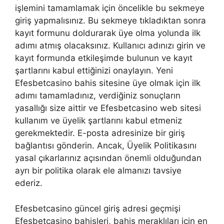
işlemini tamamlamak için öncelikle bu sekmeye
giriş yapmalısınız. Bu sekmeye tıkladıktan sonra
kayıt formunu doldurarak üye olma yolunda ilk
adımı atmış olacaksınız. Kullanıcı adınızı girin ve
kayıt formunda etkileşimde bulunun ve kayıt
şartlarını kabul ettiğinizi onaylayın. Yeni
Efesbetcasino bahis sitesine üye olmak için ilk
adımı tamamladınız, verdiğiniz sonuçların
yasallığı size aittir ve Efesbetcasino web sitesi
kullanım ve üyelik şartlarını kabul etmeniz
gerekmektedir. E-posta adresinize bir giriş
bağlantısı gönderin. Ancak, Üyelik Politikasını
yasal çıkarlarınız açısından önemli olduğundan
ayrı bir politika olarak ele almanızı tavsiye
ederiz.
Efesbetcasino güncel giriş adresi geçmişi
Efesbetcasino bahisleri, bahis meraklıları için en