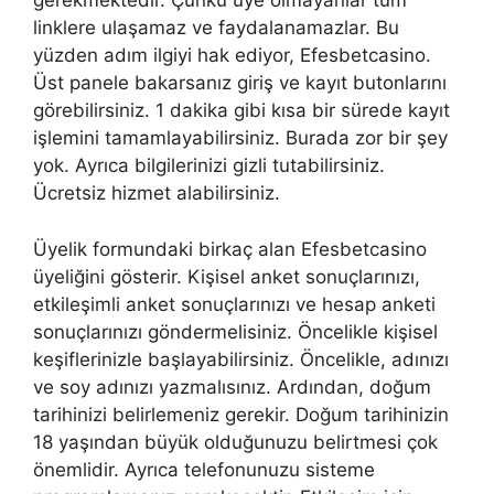
gerekmektedir. Çünkü üye olmayanlar tüm
linklere ulaşamaz ve faydalanamazlar. Bu
yüzden adım ilgiyi hak ediyor, Efesbetcasino.
Üst panele bakarsanız giriş ve kayıt butonlarını
görebilirsiniz. 1 dakika gibi kısa bir sürede kayıt
işlemini tamamlayabilirsiniz. Burada zor bir şey
yok. Ayrıca bilgilerinizi gizli tutabilirsiniz.
Ücretsiz hizmet alabilirsiniz.
Üyelik formundaki birkaç alan Efesbetcasino
üyeliğini gösterir. Kişisel anket sonuçlarınızı,
etkileşimli anket sonuçlarınızı ve hesap anketi
sonuçlarınızı göndermelisiniz. Öncelikle kişisel
keşiflerinizle başlayabilirsiniz. Öncelikle, adınızı
ve soy adınızı yazmalısınız. Ardından, doğum
tarihinizi belirlemeniz gerekir. Doğum tarihinizin
18 yaşından büyük olduğunuzu belirtmesi çok
önemlidir. Ayrıca telefonunuzu sisteme