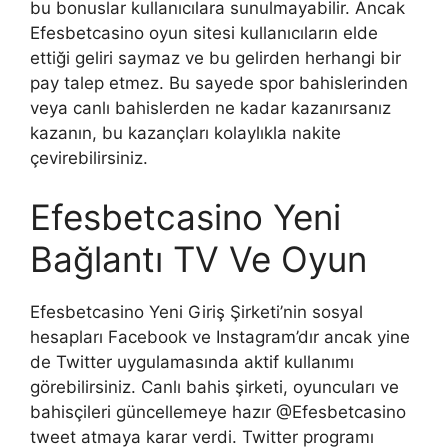
bu bonuslar kullanıcılara sunulmayabilir. Ancak
Efesbetcasino oyun sitesi kullanıcıların elde
ettiği geliri saymaz ve bu gelirden herhangi bir
pay talep etmez. Bu sayede spor bahislerinden
veya canlı bahislerden ne kadar kazanırsanız
kazanın, bu kazançları kolaylıkla nakite
çevirebilirsiniz.
Efesbetcasino Yeni
Bağlantı TV Ve Oyun
Efesbetcasino Yeni Giriş Şirketi’nin sosyal
hesapları Facebook ve Instagram’dır ancak yine
de Twitter uygulamasında aktif kullanımı
görebilirsiniz. Canlı bahis şirketi, oyuncuları ve
bahisçileri güncellemeye hazır @Efesbetcasino
tweet atmaya karar verdi. Twitter programı