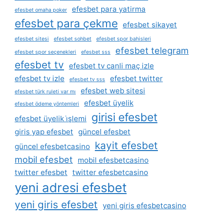
efesbet para yatirma
efesbet omaha poker
efesbet para çekme
efesbet sikayet
efesbet sitesi
efesbet sohbet
efesbet spor bahisleri
efesbet telegram
efesbet spor seçenekleri
efesbet sss
efesbet tv
efesbet tv canli maç izle
efesbet tv izle
efesbet twitter
efesbet tv sss
efesbet web sitesi
efesbet türk ruleti var mı
efesbet üyelik
efesbet ödeme yöntemleri
girisi efesbet
efesbet üyelik i̇şlemi
giris yap efesbet
güncel efesbet
kayit efesbet
güncel efesbetcasino
mobil efesbet
mobil efesbetcasino
twitter efesbet
twitter efesbetcasino
yeni adresi efesbet
yeni giris efesbet
yeni giris efesbetcasino