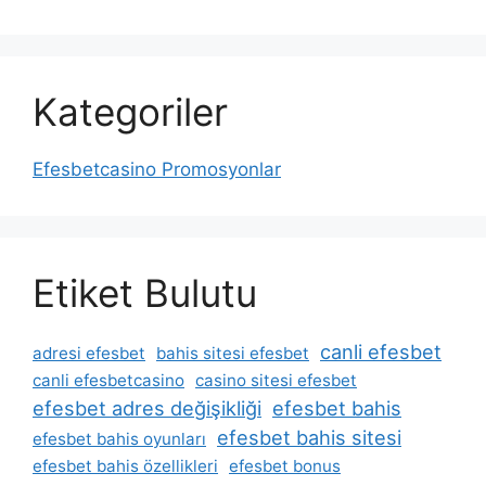
Kategoriler
Efesbetcasino Promosyonlar
Etiket Bulutu
canli efesbet
adresi efesbet
bahis sitesi efesbet
canli efesbetcasino
casino sitesi efesbet
efesbet adres değişikliği
efesbet bahis
efesbet bahis sitesi
efesbet bahis oyunları
efesbet bahis özellikleri
efesbet bonus