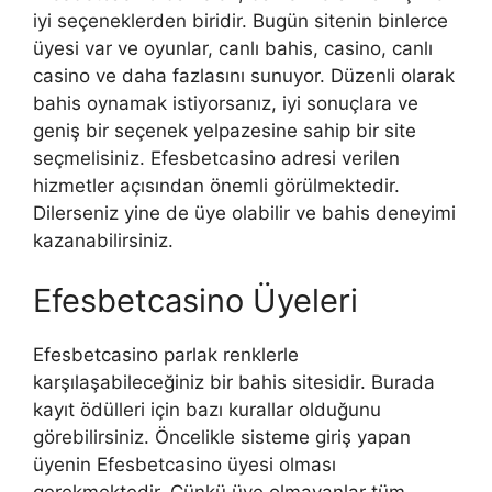
iyi seçeneklerden biridir. Bugün sitenin binlerce
üyesi var ve oyunlar, canlı bahis, casino, canlı
casino ve daha fazlasını sunuyor. Düzenli olarak
bahis oynamak istiyorsanız, iyi sonuçlara ve
geniş bir seçenek yelpazesine sahip bir site
seçmelisiniz. Efesbetcasino adresi verilen
hizmetler açısından önemli görülmektedir.
Dilerseniz yine de üye olabilir ve bahis deneyimi
kazanabilirsiniz.
Efesbetcasino Üyeleri
Efesbetcasino parlak renklerle
karşılaşabileceğiniz bir bahis sitesidir. Burada
kayıt ödülleri için bazı kurallar olduğunu
görebilirsiniz. Öncelikle sisteme giriş yapan
üyenin Efesbetcasino üyesi olması