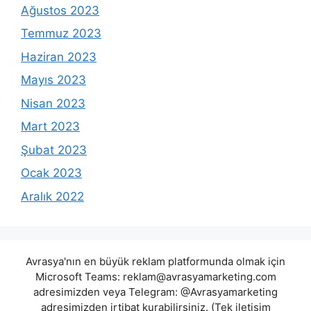
Ağustos 2023
Temmuz 2023
Haziran 2023
Mayıs 2023
Nisan 2023
Mart 2023
Şubat 2023
Ocak 2023
Aralık 2022
Avrasya'nın en büyük reklam platformunda olmak için
Microsoft Teams:
reklam@avrasyamarketing.com
adresimizden veya Telegram: @Avrasyamarketing
adresimizden irtibat kurabilirsiniz. (Tek iletişim