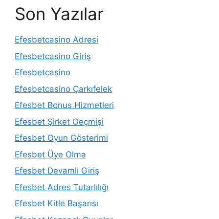
Son Yazılar
Efesbetcasino Adresi
Efesbetcasino Giriş
Efesbetcasino
Efesbetcasino Çarkıfelek
Efesbet Bonus Hizmetleri
Efesbet Şirket Geçmişi
Efesbet Oyun Gösterimi
Efesbet Üye Olma
Efesbet Devamlı Giriş
Efesbet Adres Tutarlılığı
Efesbet Kitle Başarısı