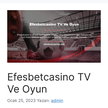
Efesbetcasino TV
Ve Oyun
Ocak 25, 2023
Yazarı:
admin