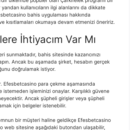
llardır ülkemde popüler olan Çarkıfelek programı bir
yandan kullanıcıların ilgi alanlarını da dikkate
Efesbetcasino bahis uygulaması hakkında
ve kısıtlamaları okumaya devam etmenizi öneririz.
ere İhtiyacım Var Mı
rleri sunmaktadır, bahis sitesinde kazancınızı
i yapın. Ancak bu aşamada şirket, hesabın gerçek
duğunu doğrulamak istiyor.
ktır. Efesbetcasino para çekme aşamasında
e istemeden işleminizi onaylar. Karşılıklı güvene
meyecektir. Ancak şüpheli girişler veya şüpheli
mak için belgeler istenebilir.
nun bir müşteri haline geldikçe Efesbetcasino
no web sitesine aşağıdaki butondan ulaşabilir,