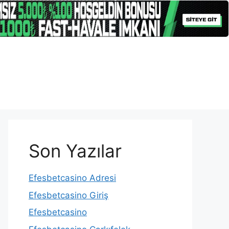
Son Yazılar
Efesbetcasino Adresi
Efesbetcasino Giriş
Efesbetcasino