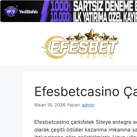
İçeriğe
atla
Efesbetcasino Ça
Nisan 16, 2026
Yazarı:
admin
Efesbetcasino çarkıfelek Siteye entegre e
olarak çeşitli ödüller kazanma imkanına sah