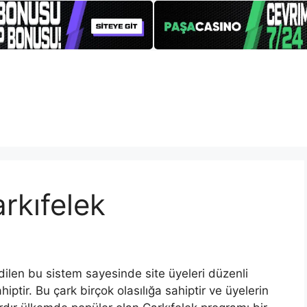
rkıfelek
dilen bu sistem sayesinde site üyeleri düzenli
iptir. Bu çark birçok olasılığa sahiptir ve üyelerin