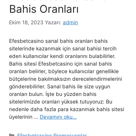
Bahis Oranları
Ekim 18, 2023
Yazarı:
admin
Efesbetcasino sanal bahis oranları bahis
sitelerinde kazanmak için sanal bahisi tercih
eden kullanıcılar kendi oranlarını bulabilirler.
Bahis sitesi Efesbetcasino için sanal bahis
oranları belirler, böylece kullanıcılar genellikle
bütçelerine bakılmaksızın derecelendirmelerini
gönderebilirler. Sanal bahis ile size uygun
oranları bulun. İşte bu yüzden bahis
sitelerimizde oranları yüksek tutuyoruz: Bu
nedenle daha fazla para kazanmak bahis sitesi
üyelerinin …
Devamını oku…
Kategoriler
Efesbetcasino Promosyonlar