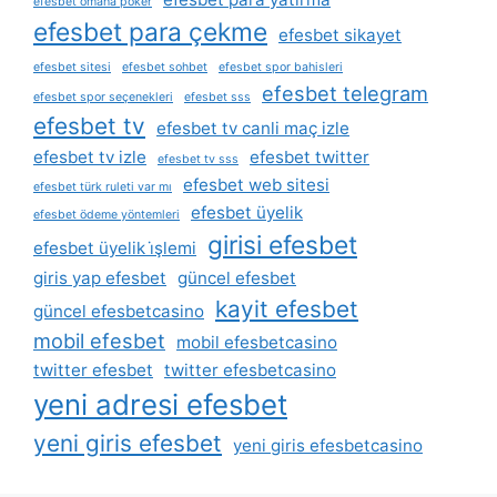
efesbet omaha poker
efesbet para çekme
efesbet sikayet
efesbet sitesi
efesbet sohbet
efesbet spor bahisleri
efesbet telegram
efesbet spor seçenekleri
efesbet sss
efesbet tv
efesbet tv canli maç izle
efesbet tv izle
efesbet twitter
efesbet tv sss
efesbet web sitesi
efesbet türk ruleti var mı
efesbet üyelik
efesbet ödeme yöntemleri
girisi efesbet
efesbet üyelik i̇şlemi
giris yap efesbet
güncel efesbet
kayit efesbet
güncel efesbetcasino
mobil efesbet
mobil efesbetcasino
twitter efesbet
twitter efesbetcasino
yeni adresi efesbet
yeni giris efesbet
yeni giris efesbetcasino