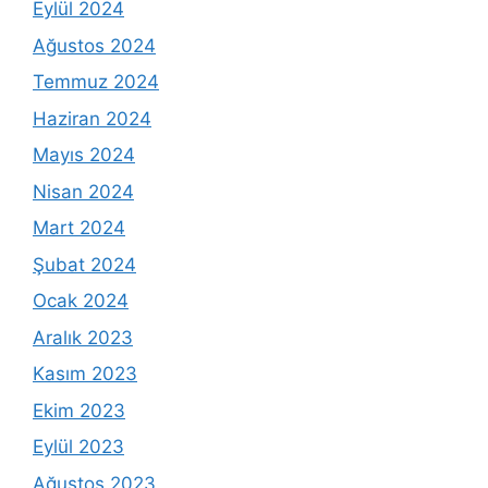
Eylül 2024
Ağustos 2024
Temmuz 2024
Haziran 2024
Mayıs 2024
Nisan 2024
Mart 2024
Şubat 2024
Ocak 2024
Aralık 2023
Kasım 2023
Ekim 2023
Eylül 2023
Ağustos 2023