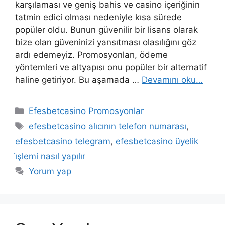
karşılaması ve geniş bahis ve casino içeriğinin
tatmin edici olması nedeniyle kısa sürede
popüler oldu. Bunun güvenilir bir lisans olarak
bize olan güveninizi yansıtması olasılığını göz
ardı edemeyiz. Promosyonları, ödeme
yöntemleri ve altyapısı onu popüler bir alternatif
haline getiriyor. Bu aşamada …
Devamını oku…
Kategoriler
Efesbetcasino Promosyonlar
Etiketler
efesbetcasino alıcının telefon numarası
,
efesbetcasino telegram
,
efesbetcasino üyelik
i̇şlemi nasıl yapılır
Yorum yap