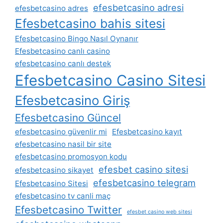
efesbetcasino adresi
efesbetcasino adres
Efesbetcasino bahis sitesi
Efesbetcasino Bingo Nasıl Oynanır
Efesbetcasino canlı casino
efesbetcasino canlı destek
Efesbetcasino Casino Sitesi
Efesbetcasino Giriş
Efesbetcasino Güncel
efesbetcasino güvenlir mi
Efesbetcasino kayıt
efesbetcasino nasil bir site
efesbetcasino promosyon kodu
efesbet casino sitesi
efesbetcasino sikayet
efesbetcasino telegram
Efesbetcasino Sitesi
efesbetcasino tv canli maç
Efesbetcasino Twitter
efesbet casino web sitesi