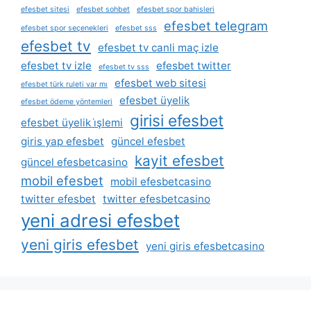
efesbet sitesi
efesbet sohbet
efesbet spor bahisleri
efesbet telegram
efesbet spor seçenekleri
efesbet sss
efesbet tv
efesbet tv canli maç izle
efesbet tv izle
efesbet twitter
efesbet tv sss
efesbet web sitesi
efesbet türk ruleti var mı
efesbet üyelik
efesbet ödeme yöntemleri
girisi efesbet
efesbet üyelik i̇şlemi
giris yap efesbet
güncel efesbet
kayit efesbet
güncel efesbetcasino
mobil efesbet
mobil efesbetcasino
twitter efesbet
twitter efesbetcasino
yeni adresi efesbet
yeni giris efesbet
yeni giris efesbetcasino