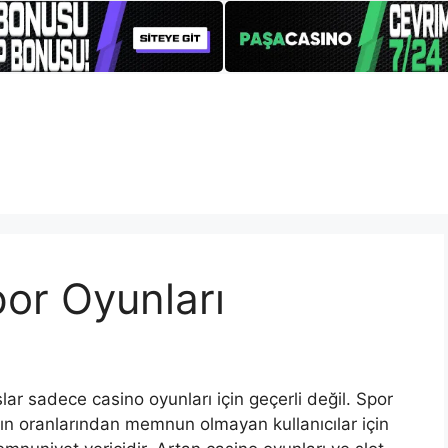
or Oyunları
ar sadece casino oyunları için geçerli değil. Spor
ın oranlarından memnun olmayan kullanıcılar için