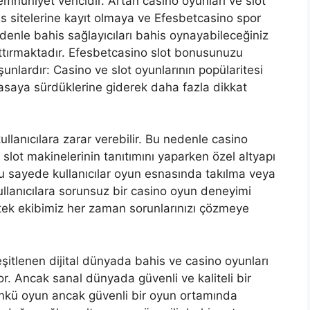
nuniyet vericidir. Artan casino oyunları ve slot
is sitelerine kayıt olmaya ve Efesbetcasino spor
enle bahis sağlayıcıları bahis oynayabileceğiniz
rttırmaktadır. Efesbetcasino slot bonusunuzu
şunlardır: Casino ve slot oyunlarının popülaritesi
iyasaya sürdüklerine giderek daha fazla dikkat
ullanıcılara zarar verebilir. Bu nedenle casino
e slot makinelerinin tanıtımını yaparken özel altyapı
 Bu sayede kullanıcılar oyun esnasında takılma veya
llanıcılara sorunsuz bir casino oyun deneyimi
stek ekibimiz her zaman sorunlarınızı çözmeye
şitlenen dijital dünyada bahis ve casino oyunları
r. Ancak sanal dünyada güvenli ve kaliteli bir
ünkü oyun ancak güvenli bir oyun ortamında