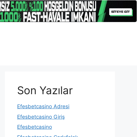
Son Yazılar
Efesbetcasino Adresi
Efesbetcasino Giriş
Efesbetcasino