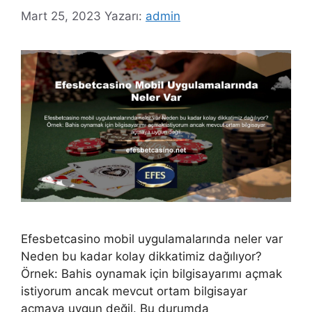
Mart 25, 2023
Yazarı:
admin
Efesbetcasino mobil uygulamalarında neler var
Neden bu kadar kolay dikkatimiz dağılıyor?
Örnek: Bahis oynamak için bilgisayarımı açmak
istiyorum ancak mevcut ortam bilgisayar
açmaya uygun değil. Bu durumda