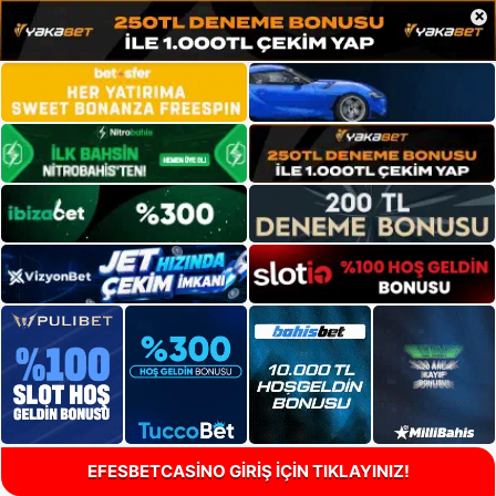
×
EFESBETCASİNO GİRİŞ İÇİN TIKLAYINIZ!