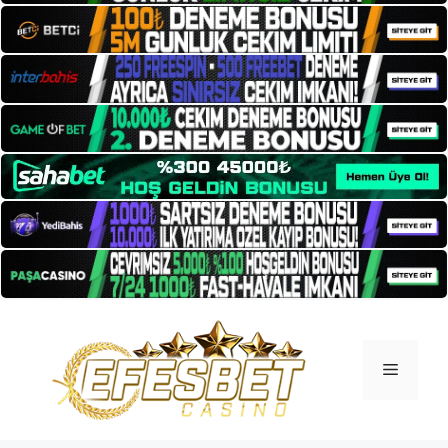
İçeriğe
atla
Menü