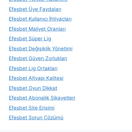
Efesbet Üye Faydaları
Efesbet Kullanıcı İhtiyaçları
Efesbet Maliyet Oranları
Efesbet Süper Lig
Efesbet Değişiklik Yönetimi
Efesbet Güven Zorlukları
Efesbet Lig Ortakları
Efesbet Altyapı Kalitesi
Efesbet Oyun Dikkat
Efesbet Abonelik Şikayetleri
Efesbet Site Erişimi
Efesbet Sorun Çözümü