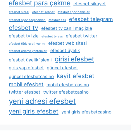
efesbet para çekme
efesbet sikayet
efesbet sitesi
efesbet sohbet
efesbet spor bahisleri
efesbet telegram
efesbet spor seçenekleri
efesbet sss
efesbet tv
efesbet tv canli maç izle
efesbet tv izle
efesbet twitter
efesbet tv sss
efesbet web sitesi
efesbet türk ruleti var mı
efesbet üyelik
efesbet ödeme yöntemleri
girisi efesbet
efesbet üyelik i̇şlemi
giris yap efesbet
güncel efesbet
kayit efesbet
güncel efesbetcasino
mobil efesbet
mobil efesbetcasino
twitter efesbet
twitter efesbetcasino
yeni adresi efesbet
yeni giris efesbet
yeni giris efesbetcasino