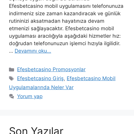
Efesbetcasino mobil uygulamasını telefonunuza
indirmeniz size zaman kazandıracak ve günlük
rutininizi aksatmadan hayatınıza devam
etmenizi sağlayacaktır. Efesbetcasino mobil
uygulaması aracılığıyla aşağıdaki hizmetler hız:
doğrudan telefonunuzun işlemci hızıyla ilgilidir.
…
Devamını oku…
Kategoriler
Efesbetcasino Promosyonlar
Etiketler
Efesbetcasino Giriş
,
Efesbetcasino Mobil
Uygulamalarında Neler Var
Yorum yap
Son Yazılar