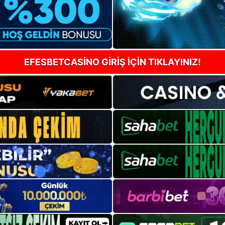
EFESBETCASİNO GİRİŞ İÇİN TIKLAYINIZ!