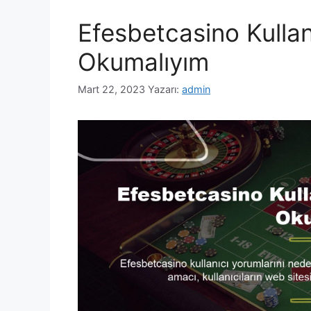
Efesbetcasino Kullan
Okumalıyım
Mart 22, 2023
Yazarı:
admin