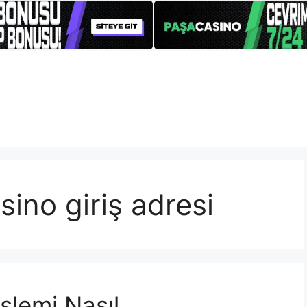
ino giriş adresi
şlemi Nasıl