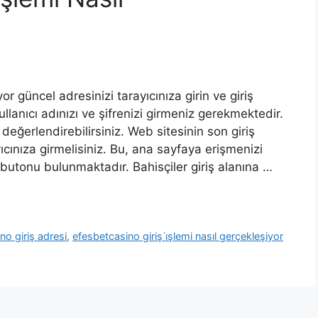
or güncel adresinizi tarayıcınıza girin ve giriş
ullanıcı adınızı ve şifrenizi girmeniz gerekmektedir.
değerlendirebilirsiniz. Web sitesinin son giriş
ınıza girmelisiniz. Bu, ana sayfaya erişmenizi
ş butonu bulunmaktadır. Bahisçiler giriş alanına …
no giriş adresi
,
efesbetcasino giriş i̇şlemi nasıl gerçekleşiyor