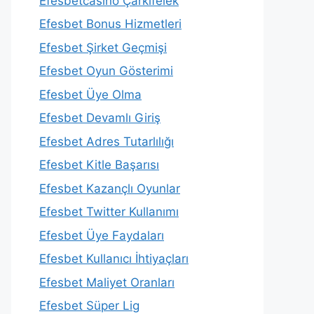
Efesbetcasino Çarkıfelek
Efesbet Bonus Hizmetleri
Efesbet Şirket Geçmişi
Efesbet Oyun Gösterimi
Efesbet Üye Olma
Efesbet Devamlı Giriş
Efesbet Adres Tutarlılığı
Efesbet Kitle Başarısı
Efesbet Kazançlı Oyunlar
Efesbet Twitter Kullanımı
Efesbet Üye Faydaları
Efesbet Kullanıcı İhtiyaçları
Efesbet Maliyet Oranları
Efesbet Süper Lig