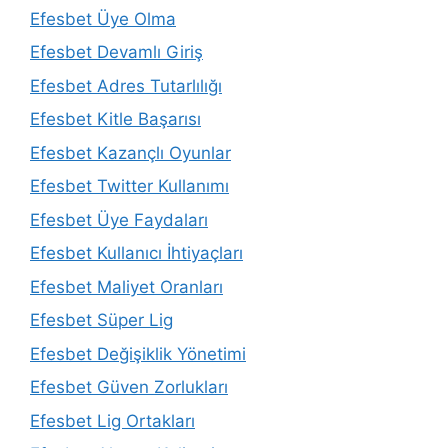
Efesbet Üye Olma
Efesbet Devamlı Giriş
Efesbet Adres Tutarlılığı
Efesbet Kitle Başarısı
Efesbet Kazançlı Oyunlar
Efesbet Twitter Kullanımı
Efesbet Üye Faydaları
Efesbet Kullanıcı İhtiyaçları
Efesbet Maliyet Oranları
Efesbet Süper Lig
Efesbet Değişiklik Yönetimi
Efesbet Güven Zorlukları
Efesbet Lig Ortakları