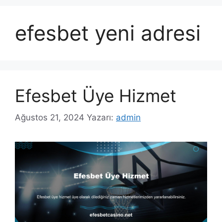
efesbet yeni adresi
Efesbet Üye Hizmet
Ağustos 21, 2024
Yazarı:
admin