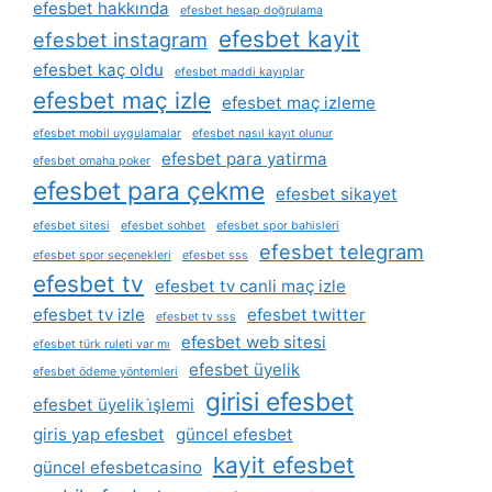
efesbet hakkında
efesbet hesap doğrulama
efesbet kayit
efesbet instagram
efesbet kaç oldu
efesbet maddi kayıplar
efesbet maç izle
efesbet maç izleme
efesbet mobil uygulamalar
efesbet nasıl kayıt olunur
efesbet para yatirma
efesbet omaha poker
efesbet para çekme
efesbet sikayet
efesbet sitesi
efesbet sohbet
efesbet spor bahisleri
efesbet telegram
efesbet spor seçenekleri
efesbet sss
efesbet tv
efesbet tv canli maç izle
efesbet tv izle
efesbet twitter
efesbet tv sss
efesbet web sitesi
efesbet türk ruleti var mı
efesbet üyelik
efesbet ödeme yöntemleri
girisi efesbet
efesbet üyelik i̇şlemi
giris yap efesbet
güncel efesbet
kayit efesbet
güncel efesbetcasino