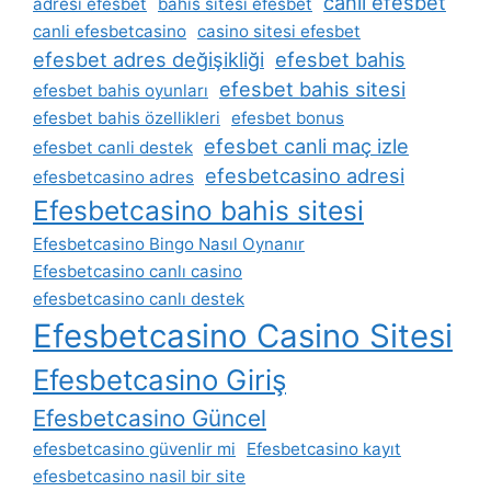
canli efesbet
adresi efesbet
bahis sitesi efesbet
canli efesbetcasino
casino sitesi efesbet
efesbet adres değişikliği
efesbet bahis
efesbet bahis sitesi
efesbet bahis oyunları
efesbet bahis özellikleri
efesbet bonus
efesbet canli maç izle
efesbet canli destek
efesbetcasino adresi
efesbetcasino adres
Efesbetcasino bahis sitesi
Efesbetcasino Bingo Nasıl Oynanır
Efesbetcasino canlı casino
efesbetcasino canlı destek
Efesbetcasino Casino Sitesi
Efesbetcasino Giriş
Efesbetcasino Güncel
efesbetcasino güvenlir mi
Efesbetcasino kayıt
efesbetcasino nasil bir site