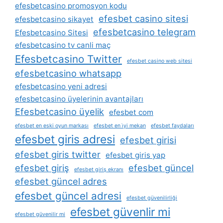
efesbetcasino promosyon kodu
efesbet casino sitesi
efesbetcasino sikayet
efesbetcasino telegram
Efesbetcasino Sitesi
efesbetcasino tv canli maç
Efesbetcasino Twitter
efesbet casino web sitesi
efesbetcasino whatsapp
efesbetcasino yeni adresi
efesbetcasino üyelerinin avantajları
Efesbetcasino üyelik
efesbet com
efesbet en eski oyun markası
efesbet en i̇yi mekan
efesbet faydaları
efesbet giris adresi
efesbet girisi
efesbet giris twitter
efesbet giris yap
efesbet giriş
efesbet güncel
efesbet giriş ekranı
efesbet güncel adres
efesbet güncel adresi
efesbet güvenilirliği
efesbet güvenlir mi
efesbet güvenilir mi