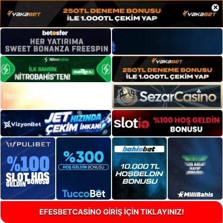
×
EFESBETCASİNO GİRİŞ İÇİN TIKLAYINIZ!