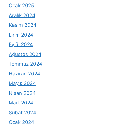
Ocak 2025
Aralık 2024
Kasım 2024
Ekim 2024
Eylül 2024
Ağustos 2024
Temmuz 2024
Haziran 2024
Mayıs 2024
Nisan 2024
Mart 2024
Şubat 2024
Ocak 2024