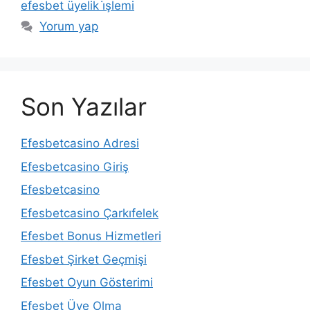
efesbet üyelik i̇şlemi
Yorum yap
Son Yazılar
Efesbetcasino Adresi
Efesbetcasino Giriş
Efesbetcasino
Efesbetcasino Çarkıfelek
Efesbet Bonus Hizmetleri
Efesbet Şirket Geçmişi
Efesbet Oyun Gösterimi
Efesbet Üye Olma