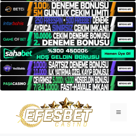
İçeriğe
atla
Menü