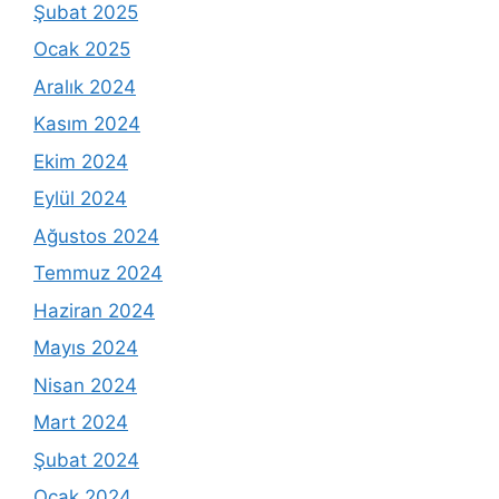
Şubat 2025
Ocak 2025
Aralık 2024
Kasım 2024
Ekim 2024
Eylül 2024
Ağustos 2024
Temmuz 2024
Haziran 2024
Mayıs 2024
Nisan 2024
Mart 2024
Şubat 2024
Ocak 2024