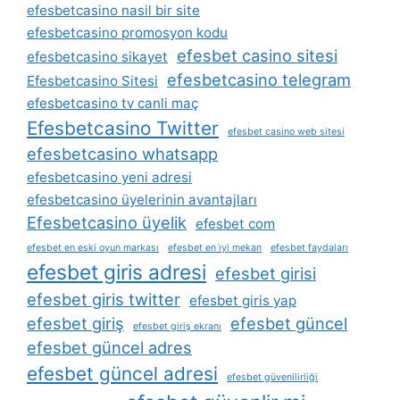
efesbetcasino nasil bir site
efesbetcasino promosyon kodu
efesbet casino sitesi
efesbetcasino sikayet
efesbetcasino telegram
Efesbetcasino Sitesi
efesbetcasino tv canli maç
Efesbetcasino Twitter
efesbet casino web sitesi
efesbetcasino whatsapp
efesbetcasino yeni adresi
efesbetcasino üyelerinin avantajları
Efesbetcasino üyelik
efesbet com
efesbet en eski oyun markası
efesbet en i̇yi mekan
efesbet faydaları
efesbet giris adresi
efesbet girisi
efesbet giris twitter
efesbet giris yap
efesbet giriş
efesbet güncel
efesbet giriş ekranı
efesbet güncel adres
efesbet güncel adresi
efesbet güvenilirliği