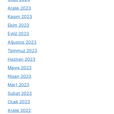
Aralık 2023
Kasım 2023
Ekim 2023
Eylül 2023
Ağustos 2023
Temmuz 2023
Haziran 2023
Mayıs 2023
Nisan 2023
Mart 2023
Şubat 2023
Ocak 2023
Aralık 2022