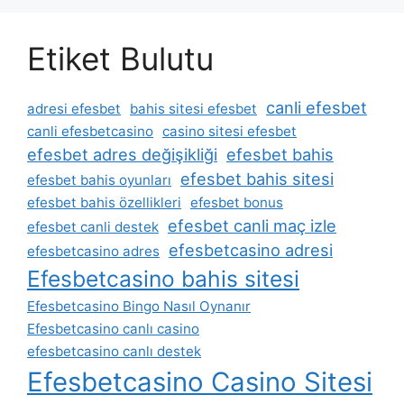
Etiket Bulutu
canli efesbet
adresi efesbet
bahis sitesi efesbet
canli efesbetcasino
casino sitesi efesbet
efesbet adres değişikliği
efesbet bahis
efesbet bahis sitesi
efesbet bahis oyunları
efesbet bahis özellikleri
efesbet bonus
efesbet canli maç izle
efesbet canli destek
efesbetcasino adresi
efesbetcasino adres
Efesbetcasino bahis sitesi
Efesbetcasino Bingo Nasıl Oynanır
Efesbetcasino canlı casino
efesbetcasino canlı destek
Efesbetcasino Casino Sitesi