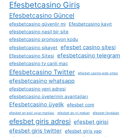
Efesbetcasino Giriş
Efesbetcasino Güncel
efesbetcasino güvenlir mi
Efesbetcasino kayıt
efesbetcasino nasil bir site
efesbetcasino promosyon kodu
efesbet casino sitesi
efesbetcasino sikayet
efesbetcasino telegram
Efesbetcasino Sitesi
efesbetcasino tv canli maç
Efesbetcasino Twitter
efesbet casino web sitesi
efesbetcasino whatsapp
efesbetcasino yeni adresi
efesbetcasino üyelerinin avantajları
Efesbetcasino üyelik
efesbet com
efesbet en eski oyun markası
efesbet en i̇yi mekan
efesbet faydaları
efesbet giris adresi
efesbet girisi
efesbet giris twitter
efesbet giris yap