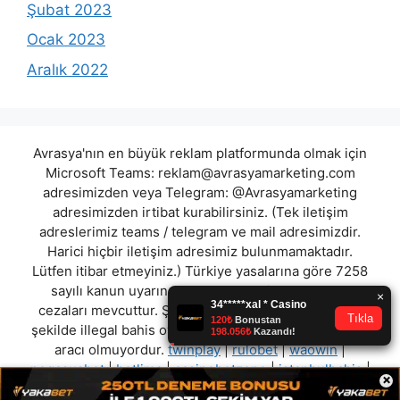
Şubat 2023
Ocak 2023
Aralık 2022
Avrasya'nın en büyük reklam platformunda olmak için
Microsoft Teams:
reklam@avrasyamarketing.com
adresimizden veya Telegram: @Avrasyamarketing
adresimizden irtibat kurabilirsiniz. (Tek iletişim
adreslerimiz teams / telegram ve mail adresimizdir.
Harici hiçbir iletişim adresimiz bulunmamaktadır.
Lütfen itibar etmeyiniz.) Türkiye yasalarına göre 7258
sayılı kanun uyarınca yasa dışı bahis oynamanın
cezaları mevcuttur. Şu an bulunduğunuz site hiç bir
şekilde illegal bahis oyunları oynatmıyor ve oynamaya
aracı olmuyordur.
twinplay
|
rulobet
|
waowin
|
pegasusbet
|
betlima
|
casinobetzone
|
istanbulbahis
|
×
igorbet