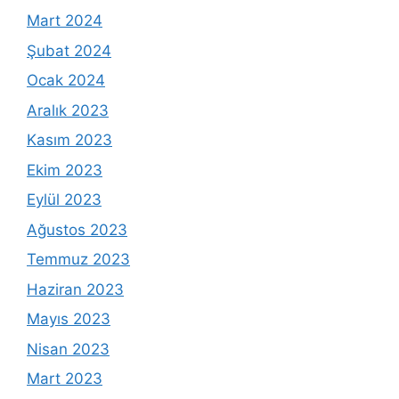
Mart 2024
Şubat 2024
Ocak 2024
Aralık 2023
Kasım 2023
Ekim 2023
Eylül 2023
Ağustos 2023
Temmuz 2023
Haziran 2023
Mayıs 2023
Nisan 2023
Mart 2023