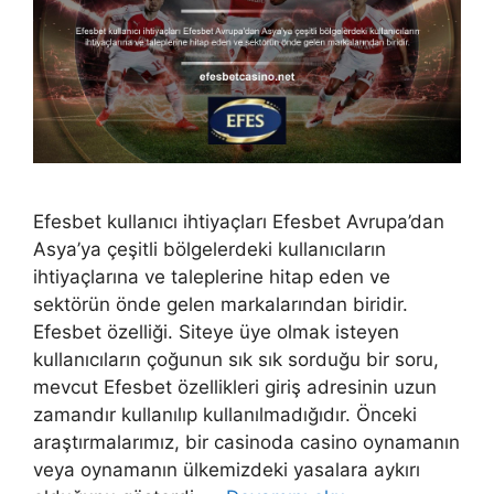
Efesbet kullanıcı ihtiyaçları Efesbet Avrupa’dan
Asya’ya çeşitli bölgelerdeki kullanıcıların
ihtiyaçlarına ve taleplerine hitap eden ve
sektörün önde gelen markalarından biridir.
Efesbet özelliği. Siteye üye olmak isteyen
kullanıcıların çoğunun sık sık sorduğu bir soru,
mevcut Efesbet özellikleri giriş adresinin uzun
zamandır kullanılıp kullanılmadığıdır. Önceki
araştırmalarımız, bir casinoda casino oynamanın
veya oynamanın ülkemizdeki yasalara aykırı