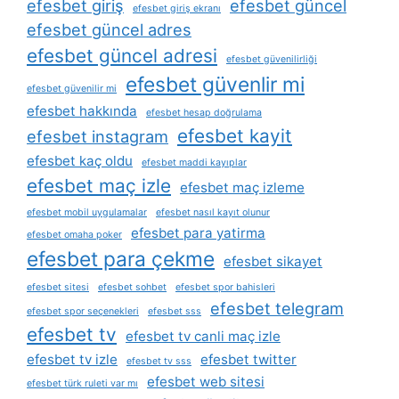
efesbet giriş
efesbet güncel
efesbet giriş ekranı
efesbet güncel adres
efesbet güncel adresi
efesbet güvenilirliği
efesbet güvenlir mi
efesbet güvenilir mi
efesbet hakkında
efesbet hesap doğrulama
efesbet kayit
efesbet instagram
efesbet kaç oldu
efesbet maddi kayıplar
efesbet maç izle
efesbet maç izleme
efesbet mobil uygulamalar
efesbet nasıl kayıt olunur
efesbet para yatirma
efesbet omaha poker
efesbet para çekme
efesbet sikayet
efesbet sitesi
efesbet sohbet
efesbet spor bahisleri
efesbet telegram
efesbet spor seçenekleri
efesbet sss
efesbet tv
efesbet tv canli maç izle
efesbet tv izle
efesbet twitter
efesbet tv sss
efesbet web sitesi
efesbet türk ruleti var mı