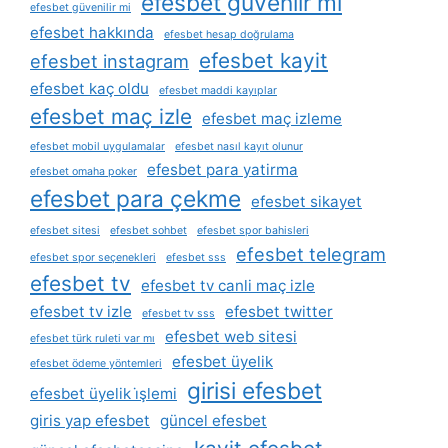
efesbet güvenlir mi
efesbet güvenilir mi
efesbet hakkında
efesbet hesap doğrulama
efesbet kayit
efesbet instagram
efesbet kaç oldu
efesbet maddi kayıplar
efesbet maç izle
efesbet maç izleme
efesbet mobil uygulamalar
efesbet nasıl kayıt olunur
efesbet para yatirma
efesbet omaha poker
efesbet para çekme
efesbet sikayet
efesbet sitesi
efesbet sohbet
efesbet spor bahisleri
efesbet telegram
efesbet spor seçenekleri
efesbet sss
efesbet tv
efesbet tv canli maç izle
efesbet tv izle
efesbet twitter
efesbet tv sss
efesbet web sitesi
efesbet türk ruleti var mı
efesbet üyelik
efesbet ödeme yöntemleri
girisi efesbet
efesbet üyelik i̇şlemi
giris yap efesbet
güncel efesbet