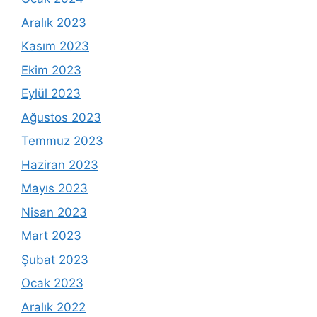
Aralık 2023
Kasım 2023
Ekim 2023
Eylül 2023
Ağustos 2023
Temmuz 2023
Haziran 2023
Mayıs 2023
Nisan 2023
Mart 2023
Şubat 2023
Ocak 2023
Aralık 2022