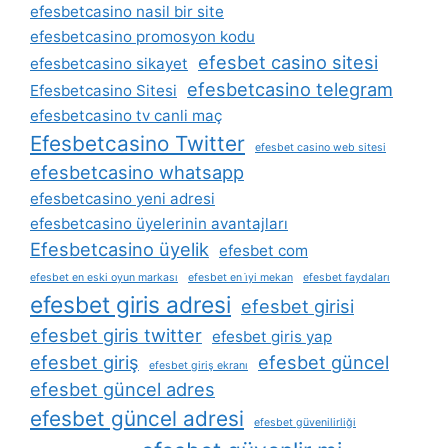
efesbetcasino nasil bir site
efesbetcasino promosyon kodu
efesbet casino sitesi
efesbetcasino sikayet
efesbetcasino telegram
Efesbetcasino Sitesi
efesbetcasino tv canli maç
Efesbetcasino Twitter
efesbet casino web sitesi
efesbetcasino whatsapp
efesbetcasino yeni adresi
efesbetcasino üyelerinin avantajları
Efesbetcasino üyelik
efesbet com
efesbet en eski oyun markası
efesbet en i̇yi mekan
efesbet faydaları
efesbet giris adresi
efesbet girisi
efesbet giris twitter
efesbet giris yap
efesbet giriş
efesbet güncel
efesbet giriş ekranı
efesbet güncel adres
efesbet güncel adresi
efesbet güvenilirliği