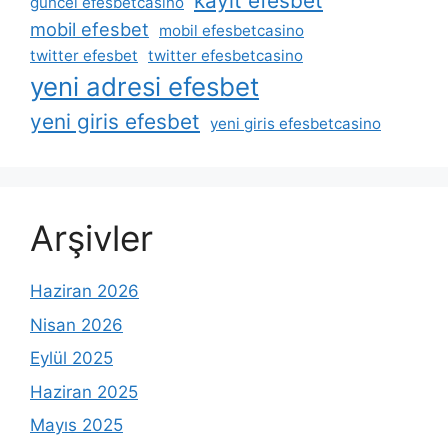
kayit efesbet
güncel efesbetcasino
mobil efesbet
mobil efesbetcasino
twitter efesbet
twitter efesbetcasino
yeni adresi efesbet
yeni giris efesbet
yeni giris efesbetcasino
Arşivler
Haziran 2026
Nisan 2026
Eylül 2025
Haziran 2025
Mayıs 2025