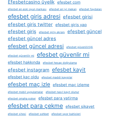
Efesbetcasino üyelik
efesbet com
efesbet en eski oyun markası
efesbet en i̇yi mekan
efesbet faydaları
efesbet giris adresi
efesbet girisi
efesbet giris twitter
efesbet giris yap
efesbet giriş
efesbet güncel
efesbet giriş ekranı
efesbet güncel adres
efesbet güncel adresi
efesbet güvenilirliği
efesbet güvenlir mi
efesbet güvenilir mi
efesbet hakkında
efesbet hesap doğrulama
efesbet kayit
efesbet instagram
efesbet kaç oldu
efesbet maddi kayıplar
efesbet maç izle
efesbet maç izleme
efesbet mobil uygulamalar
efesbet nasıl kayıt olunur
efesbet para yatirma
efesbet omaha poker
efesbet para çekme
efesbet sikayet
efesbet sitesi
efesbet sohbet
efesbet spor bahisleri