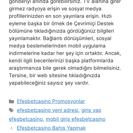
gönderiyi anında görebilirsiniz. TV alanına girer
girmez radyoya erişin ve sosyal medya
profillerinizden en son yayınlara erişin. Hızlı
eyleme başka bir örnek de Çevrimiçi Destek
bölümüne tıkladığınızda gördüğünüz bilgileri
yayınlamaktır. Bağlantı dönüşümleri, sosyal
medya beslemelerinden mobil uygulama
indirmelerine kadar her şey için ortaktır. Ancak,
kendi ilgili becerilerinizi başka platformlarda
araştırmanıza bile gerek olmadığını bilmelisiniz.
Tersine, bir web sitesine tıkladığınızda
yapabileceğiniz sayısız şey vardır.
Kategoriler
Efesbetcasino Promosyonlar
Etiketler
efesbetcasino yeni adresi
,
giris yap
efesbetcasino
,
mobil giriş efesbetcasino
Efesbetcasino Bahis Yapmak