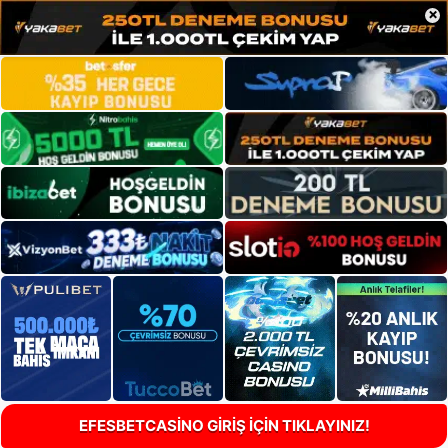
×
EFESBETCASİNO GİRİŞ İÇİN TIKLAYINIZ!