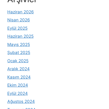
Haziran 2026
Nisan 2026
Eylül 2025
Haziran 2025
Mayıs 2025
Şubat 2025
Ocak 2025
Aralık 2024
Kasım 2024
Ekim 2024
Eylül 2024
Ağustos 2024