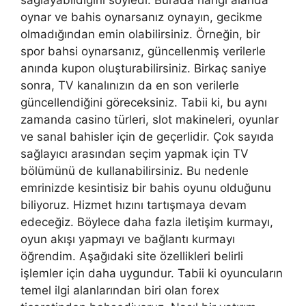
oynar ve bahis oynarsanız oynayın, gecikme
olmadığından emin olabilirsiniz. Örneğin, bir
spor bahsi oynarsanız, güncellenmiş verilerle
anında kupon oluşturabilirsiniz. Birkaç saniye
sonra, TV kanalınızın da en son verilerle
güncellendiğini göreceksiniz. Tabii ki, bu aynı
zamanda casino türleri, slot makineleri, oyunlar
ve sanal bahisler için de geçerlidir. Çok sayıda
sağlayıcı arasından seçim yapmak için TV
bölümünü de kullanabilirsiniz. Bu nedenle
emrinizde kesintisiz bir bahis oyunu olduğunu
biliyoruz. Hizmet hızını tartışmaya devam
edeceğiz. Böylece daha fazla iletişim kurmayı,
oyun akışı yapmayı ve bağlantı kurmayı
öğrendim. Aşağıdaki site özellikleri belirli
işlemler için daha uygundur. Tabii ki oyuncuların
temel ilgi alanlarından biri olan forex