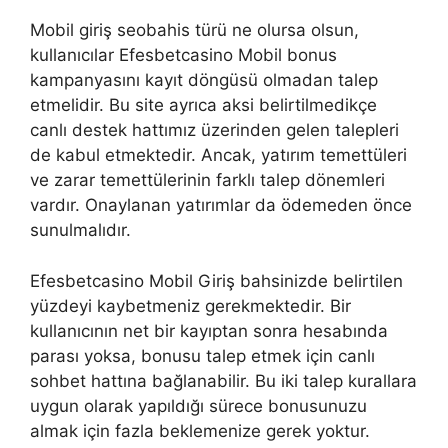
Mobil giriş seobahis türü ne olursa olsun,
kullanıcılar Efesbetcasino Mobil bonus
kampanyasını kayıt döngüsü olmadan talep
etmelidir. Bu site ayrıca aksi belirtilmedikçe
canlı destek hattımız üzerinden gelen talepleri
de kabul etmektedir. Ancak, yatırım temettüleri
ve zarar temettülerinin farklı talep dönemleri
vardır. Onaylanan yatırımlar da ödemeden önce
sunulmalıdır.
Efesbetcasino Mobil Giriş bahsinizde belirtilen
yüzdeyi kaybetmeniz gerekmektedir. Bir
kullanıcının net bir kayıptan sonra hesabında
parası yoksa, bonusu talep etmek için canlı
sohbet hattına bağlanabilir. Bu iki talep kurallara
uygun olarak yapıldığı sürece bonusunuzu
almak için fazla beklemenize gerek yoktur.