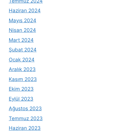
Temmuz 2024
Haziran 2024
Mayıs 2024
Nisan 2024
Mart 2024
Şubat 2024
Ocak 2024
Aralık 2023
Kasım 2023
Ekim 2023
Eylül 2023
Ağustos 2023
Temmuz 2023
Haziran 2023