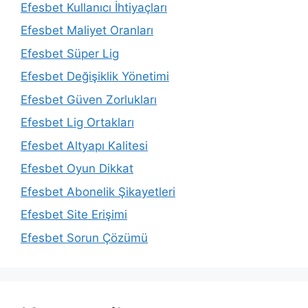
Efesbet Kullanıcı İhtiyaçları
Efesbet Maliyet Oranları
Efesbet Süper Lig
Efesbet Değişiklik Yönetimi
Efesbet Güven Zorlukları
Efesbet Lig Ortakları
Efesbet Altyapı Kalitesi
Efesbet Oyun Dikkat
Efesbet Abonelik Şikayetleri
Efesbet Site Erişimi
Efesbet Sorun Çözümü