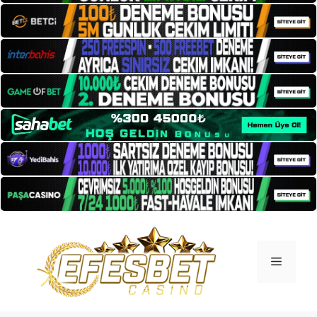
İçeriğe
atla
Menü