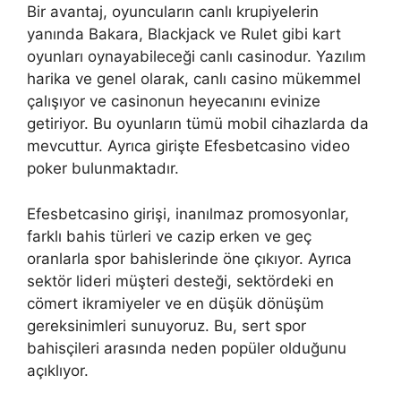
Bir avantaj, oyuncuların canlı krupiyelerin
yanında Bakara, Blackjack ve Rulet gibi kart
oyunları oynayabileceği canlı casinodur. Yazılım
harika ve genel olarak, canlı casino mükemmel
çalışıyor ve casinonun heyecanını evinize
getiriyor. Bu oyunların tümü mobil cihazlarda da
mevcuttur. Ayrıca girişte Efesbetcasino video
poker bulunmaktadır.
Efesbetcasino girişi, inanılmaz promosyonlar,
farklı bahis türleri ve cazip erken ve geç
oranlarla spor bahislerinde öne çıkıyor. Ayrıca
sektör lideri müşteri desteği, sektördeki en
cömert ikramiyeler ve en düşük dönüşüm
gereksinimleri sunuyoruz. Bu, sert spor
bahisçileri arasında neden popüler olduğunu
açıklıyor.