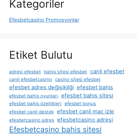
Kategoriler
Efesbetcasino Promosyonlar
Etiket Bulutu
canli efesbet
adresi efesbet
bahis sitesi efesbet
canli efesbetcasino
casino sitesi efesbet
efesbet adres değişikliği
efesbet bahis
efesbet bahis sitesi
efesbet bahis oyunları
efesbet bahis özellikleri
efesbet bonus
efesbet canli maç izle
efesbet canli destek
efesbetcasino adresi
efesbetcasino adres
Efesbetcasino bahis sitesi