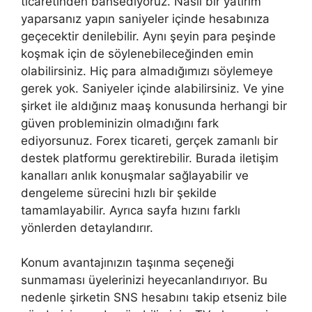
ticaretinden bahsediyoruz. Nasıl bir yatırım
yaparsanız yapın saniyeler içinde hesabınıza
geçecektir denilebilir. Aynı şeyin para peşinde
koşmak için de söylenebileceğinden emin
olabilirsiniz. Hiç para almadığımızı söylemeye
gerek yok. Saniyeler içinde alabilirsiniz. Ve yine
şirket ile aldığınız maaş konusunda herhangi bir
güven probleminizin olmadığını fark
ediyorsunuz. Forex ticareti, gerçek zamanlı bir
destek platformu gerektirebilir. Burada iletişim
kanalları anlık konuşmalar sağlayabilir ve
dengeleme sürecini hızlı bir şekilde
tamamlayabilir. Ayrıca sayfa hızını farklı
yönlerden detaylandırır.
Konum avantajınızın taşınma seçeneği
sunmaması üyelerinizi heyecanlandırıyor. Bu
nedenle şirketin SNS hesabını takip etseniz bile