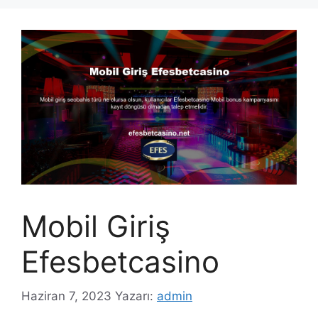
Mobil Giriş
Efesbetcasino
Haziran 7, 2023
Yazarı:
admin