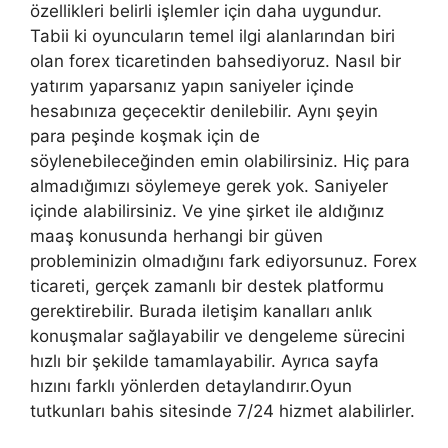
özellikleri belirli işlemler için daha uygundur.
Tabii ki oyuncuların temel ilgi alanlarından biri
olan forex ticaretinden bahsediyoruz. Nasıl bir
yatırım yaparsanız yapın saniyeler içinde
hesabınıza geçecektir denilebilir. Aynı şeyin
para peşinde koşmak için de
söylenebileceğinden emin olabilirsiniz. Hiç para
almadığımızı söylemeye gerek yok. Saniyeler
içinde alabilirsiniz. Ve yine şirket ile aldığınız
maaş konusunda herhangi bir güven
probleminizin olmadığını fark ediyorsunuz. Forex
ticareti, gerçek zamanlı bir destek platformu
gerektirebilir. Burada iletişim kanalları anlık
konuşmalar sağlayabilir ve dengeleme sürecini
hızlı bir şekilde tamamlayabilir. Ayrıca sayfa
hızını farklı yönlerden detaylandırır.Oyun
tutkunları bahis sitesinde 7/24 hizmet alabilirler.