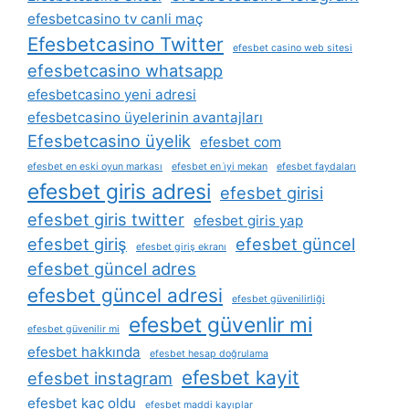
efesbetcasino tv canli maç
Efesbetcasino Twitter
efesbet casino web sitesi
efesbetcasino whatsapp
efesbetcasino yeni adresi
efesbetcasino üyelerinin avantajları
Efesbetcasino üyelik
efesbet com
efesbet en eski oyun markası
efesbet en i̇yi mekan
efesbet faydaları
efesbet giris adresi
efesbet girisi
efesbet giris twitter
efesbet giris yap
efesbet giriş
efesbet güncel
efesbet giriş ekranı
efesbet güncel adres
efesbet güncel adresi
efesbet güvenilirliği
efesbet güvenlir mi
efesbet güvenilir mi
efesbet hakkında
efesbet hesap doğrulama
efesbet kayit
efesbet instagram
efesbet kaç oldu
efesbet maddi kayıplar