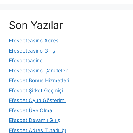
Son Yazılar
Efesbetcasino Adresi
Efesbetcasino Giriş
Efesbetcasino
Efesbetcasino Çarkıfelek
Efesbet Bonus Hizmetleri
Efesbet Şirket Geçmişi
Efesbet Oyun Gösterimi
Efesbet Üye Olma
Efesbet Devamlı Giriş
Efesbet Adres Tutarlılığı