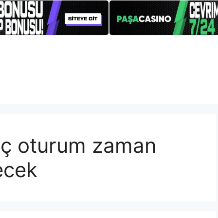
aç oturum zaman
ecek