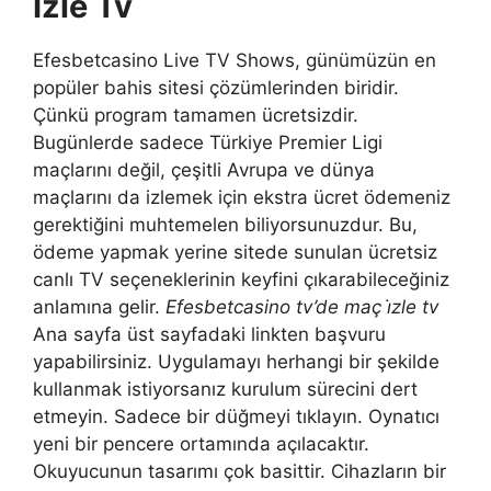
İzle Tv
Efesbetcasino Live TV Shows, günümüzün en
popüler bahis sitesi çözümlerinden biridir.
Çünkü program tamamen ücretsizdir.
Bugünlerde sadece Türkiye Premier Ligi
maçlarını değil, çeşitli Avrupa ve dünya
maçlarını da izlemek için ekstra ücret ödemeniz
gerektiğini muhtemelen biliyorsunuzdur. Bu,
ödeme yapmak yerine sitede sunulan ücretsiz
canlı TV seçeneklerinin keyfini çıkarabileceğiniz
anlamına gelir.
Efesbetcasino tv’de maç i̇zle tv
Ana sayfa üst sayfadaki linkten başvuru
yapabilirsiniz. Uygulamayı herhangi bir şekilde
kullanmak istiyorsanız kurulum sürecini dert
etmeyin. Sadece bir düğmeyi tıklayın. Oynatıcı
yeni bir pencere ortamında açılacaktır.
Okuyucunun tasarımı çok basittir. Cihazların bir