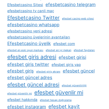
efesbetcasino telegram
Efesbetcasino Sitesi
efesbetcasino tv canli maç
Efesbetcasino Twitter
efesbet casino web sitesi
efesbetcasino whatsapp
efesbetcasino yeni adresi
efesbetcasino üyelerinin avantajları
Efesbetcasino üyelik
efesbet com
efesbet en eski oyun markası
efesbet en i̇yi mekan
efesbet faydaları
efesbet giris adresi
efesbet girisi
efesbet giris twitter
efesbet giris yap
efesbet giriş
efesbet güncel
efesbet giriş ekranı
efesbet güncel adres
efesbet güncel adresi
efesbet güvenilirliği
efesbet güvenlir mi
efesbet güvenilir mi
efesbet hakkında
efesbet hesap doğrulama
efesbet kayit
efesbet instagram