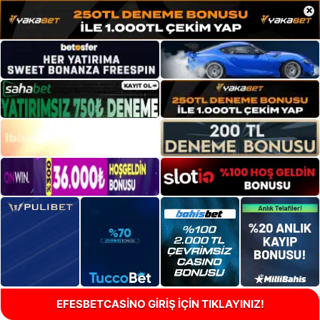
×
EFESBETCASİNO GİRİŞ İÇİN TIKLAYINIZ!