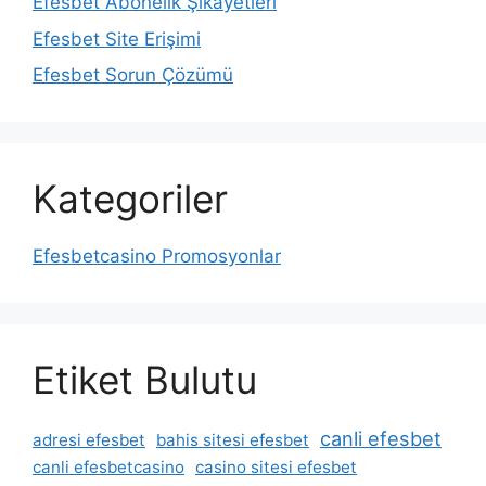
Efesbet Abonelik Şikayetleri
Efesbet Site Erişimi
Efesbet Sorun Çözümü
Kategoriler
Efesbetcasino Promosyonlar
Etiket Bulutu
canli efesbet
adresi efesbet
bahis sitesi efesbet
canli efesbetcasino
casino sitesi efesbet