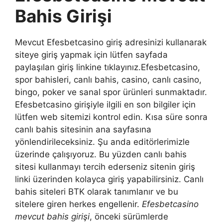
Bahis Girişi
Mevcut Efesbetcasino giriş adresinizi kullanarak
siteye giriş yapmak için lütfen sayfada
paylaşılan giriş linkine tıklayınız.Efesbetcasino,
spor bahisleri, canlı bahis, casino, canlı casino,
bingo, poker ve sanal spor ürünleri sunmaktadır.
Efesbetcasino girişiyle ilgili en son bilgiler için
lütfen web sitemizi kontrol edin. Kısa süre sonra
canlı bahis sitesinin ana sayfasına
yönlendirileceksiniz. Şu anda editörlerimizle
üzerinde çalışıyoruz. Bu yüzden canlı bahis
sitesi kullanmayı tercih ederseniz sitenin giriş
linki üzerinden kolayca giriş yapabilirsiniz. Canlı
bahis siteleri BTK olarak tanımlanır ve bu
sitelere giren herkes engellenir.
Efesbetcasino
mevcut bahis girişi
, önceki sürümlerde