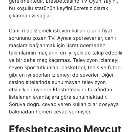
gerekmektedir. Efesbetcasino TV Oyun Yayını,
bu koşullu statünün keyfini ücretsiz olarak
çıkarmanızı sağlar.
Canlı maç izlemek isteyen kullanıcıların fiyat
sorununu çözen TV. Ayrıca sporseverler, canlı
maçlara bağlanmak için ücret ödemeden
takımlarının maçlarını en iyi şekilde takip edebilir
ve bir daha maç kaçırmaz. Televizyon izlemeyi
seven spor tutkunları, basketbol, ​​tenis ve futbol
gibi en iyi sporları izlemeyi de severler. Diğer
casino sitelerinde sunulmayan televizyon
etkinlikleri üyelere Efesbetcasino tarafından
listelenen avantajlara göre sunulmaktadır.
Soruya doğru cevap veren kullanıcılar dosyaya
bakmadan hemen cevap vermişler.
Efesbetcasino Mevcut