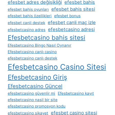
efesbet adres değişikliği
efesbet bahis
efesbet bahis sitesi
efesbet bahis oyunları
efesbet bahis özellikleri
efesbet bonus
efesbet canli maç izle
efesbet canli destek
efesbetcasino adresi
efesbetcasino adres
Efesbetcasino bahis sitesi
Efesbetcasino Bingo Nasıl Oynanır
Efesbetcasino canlı casino
efesbetcasino canlı destek
Efesbetcasino Casino Sitesi
Efesbetcasino Giriş
Efesbetcasino Güncel
efesbetcasino güvenlir mi
Efesbetcasino kayıt
efesbetcasino nasil bir site
efesbetcasino promosyon kodu
efesbet casino sitesi
efesbetcasino sikayet