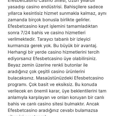
Efesbetcasino Casino Sitesi, Uzun yıllardır
yasadışı casino endüstrisi. Bahisçilere sadece
yıllarca kesintisiz hizmet sunmakla kalmaz, aynı
zamanda birçok bonusla birlikte gelirler.
Efesbetcasino kayıt işlemini tamamladıktan
sonra 7/24 bahis ve casino hizmetleri
verilmektedir. Tarayıcı tabanlı bir izleyici
kurmanıza gerek yok. Bu büyük bir avantaj.
Herhangi bir yerde casino hizmetlerini tercih
ediyorsanız Efesbetcasino üye olabilirsiniz.
Beyaz zemin üzerine renkli butonlar ile
aradığınız çok çeşitli casino ürünlerini
bulacaksınız. Masaüstünüzdeki Efesbetcasino
programı. Çok basit ve eksiksiz. Bu konuda
verilecek en önemli karar, üye beklentilerini tam
anlamıyla karşılayan ve onları koruyan bir canlı
bahis ve canlı casino sitesi bulmaktır. Ancak
Efesbetcasino aradığınız cevabı bulamazsa