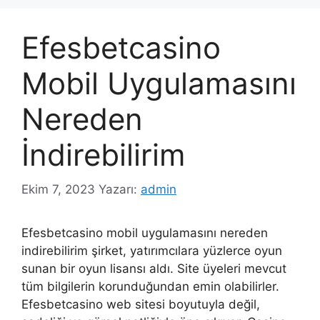
Efesbetcasino
Mobil Uygulamasını
Nereden
İndirebilirim
Ekim 7, 2023
Yazarı:
admin
Efesbetcasino mobil uygulamasını nereden
indirebilirim şirket, yatırımcılara yüzlerce oyun
sunan bir oyun lisansı aldı. Site üyeleri mevcut
tüm bilgilerin korunduğundan emin olabilirler.
Efesbetcasino web sitesi boyutuyla değil,