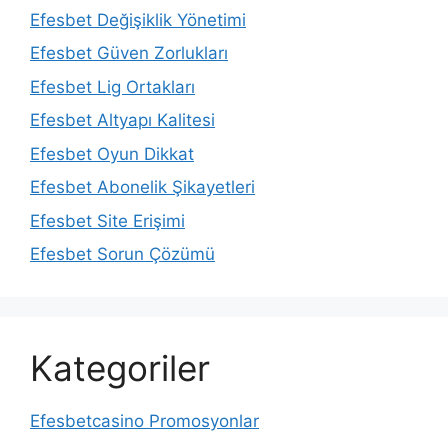
Efesbet Değişiklik Yönetimi
Efesbet Güven Zorlukları
Efesbet Lig Ortakları
Efesbet Altyapı Kalitesi
Efesbet Oyun Dikkat
Efesbet Abonelik Şikayetleri
Efesbet Site Erişimi
Efesbet Sorun Çözümü
Kategoriler
Efesbetcasino Promosyonlar