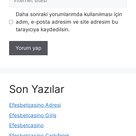
sitesi
Daha sonraki yorumlarımda kullanılması için
adım, e-posta adresim ve site adresim bu
tarayıcıya kaydedilsin.
Son Yazılar
Efesbetcasino Adresi
Efesbetcasino Giriş
Efesbetcasino
Efesbetcasino Çarkıfelek