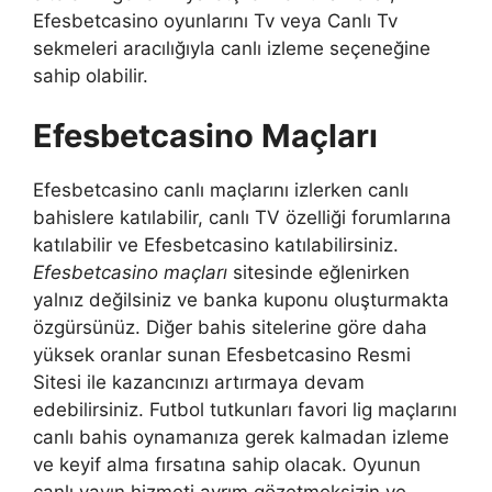
Efesbetcasino oyunlarını Tv veya Canlı Tv
sekmeleri aracılığıyla canlı izleme seçeneğine
sahip olabilir.
Efesbetcasino Maçları
Efesbetcasino canlı maçlarını izlerken canlı
bahislere katılabilir, canlı TV özelliği forumlarına
katılabilir ve Efesbetcasino katılabilirsiniz.
Efesbetcasino maçları
sitesinde eğlenirken
yalnız değilsiniz ve banka kuponu oluşturmakta
özgürsünüz. Diğer bahis sitelerine göre daha
yüksek oranlar sunan Efesbetcasino Resmi
Sitesi ile kazancınızı artırmaya devam
edebilirsiniz. Futbol tutkunları favori lig maçlarını
canlı bahis oynamanıza gerek kalmadan izleme
ve keyif alma fırsatına sahip olacak. Oyunun