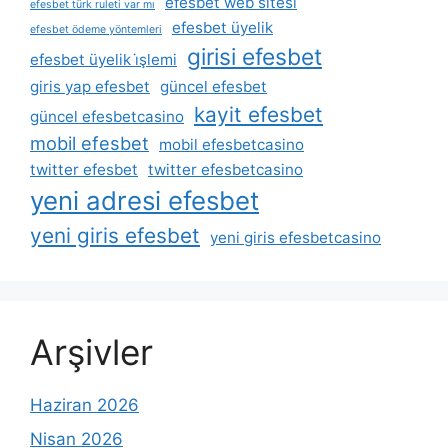
efesbet web sitesi
efesbet türk ruleti var mı
efesbet üyelik
efesbet ödeme yöntemleri
girisi efesbet
efesbet üyelik i̇şlemi
giris yap efesbet
güncel efesbet
kayit efesbet
güncel efesbetcasino
mobil efesbet
mobil efesbetcasino
twitter efesbet
twitter efesbetcasino
yeni adresi efesbet
yeni giris efesbet
yeni giris efesbetcasino
Arşivler
Haziran 2026
Nisan 2026