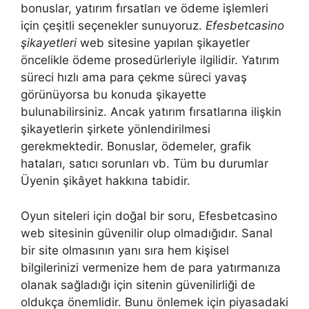
bonuslar, yatırım fırsatları ve ödeme işlemleri
için çeşitli seçenekler sunuyoruz.
Efesbetcasino
şikayetleri
web sitesine yapılan şikayetler
öncelikle ödeme prosedürleriyle ilgilidir. Yatırım
süreci hızlı ama para çekme süreci yavaş
görünüyorsa bu konuda şikayette
bulunabilirsiniz. Ancak yatırım fırsatlarına ilişkin
şikayetlerin şirkete yönlendirilmesi
gerekmektedir. Bonuslar, ödemeler, grafik
hataları, satıcı sorunları vb. Tüm bu durumlar
Üyenin şikâyet hakkına tabidir.
Oyun siteleri için doğal bir soru, Efesbetcasino
web sitesinin güvenilir olup olmadığıdır. Sanal
bir site olmasının yanı sıra hem kişisel
bilgilerinizi vermenize hem de para yatırmanıza
olanak sağladığı için sitenin güvenilirliği de
oldukça önemlidir. Bunu önlemek için piyasadaki