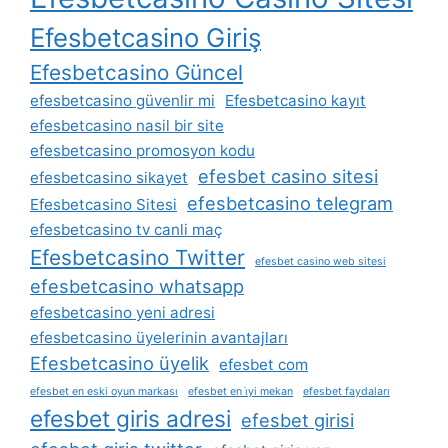
Efesbetcasino Giriş
Efesbetcasino Güncel
efesbetcasino güvenlir mi
Efesbetcasino kayıt
efesbetcasino nasil bir site
efesbetcasino promosyon kodu
efesbet casino sitesi
efesbetcasino sikayet
efesbetcasino telegram
Efesbetcasino Sitesi
efesbetcasino tv canli maç
Efesbetcasino Twitter
efesbet casino web sitesi
efesbetcasino whatsapp
efesbetcasino yeni adresi
efesbetcasino üyelerinin avantajları
Efesbetcasino üyelik
efesbet com
efesbet en eski oyun markası
efesbet en i̇yi mekan
efesbet faydaları
efesbet giris adresi
efesbet girisi