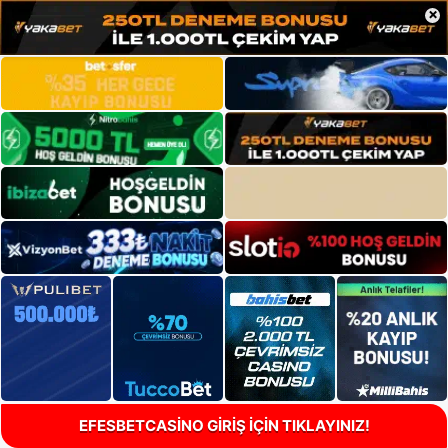
×
EFESBETCASİNO GİRİŞ İÇİN TIKLAYINIZ!