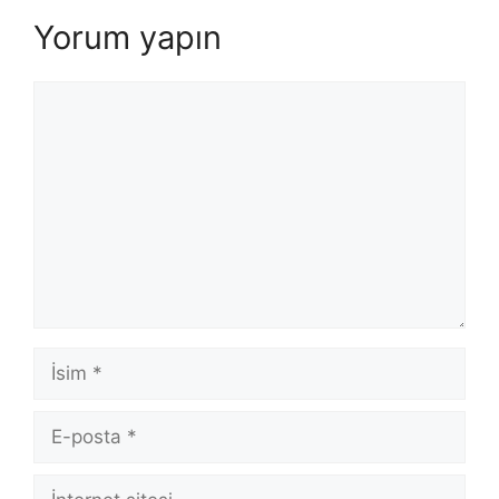
Yorum yapın
Yorum
İsim
E-
posta
İnternet