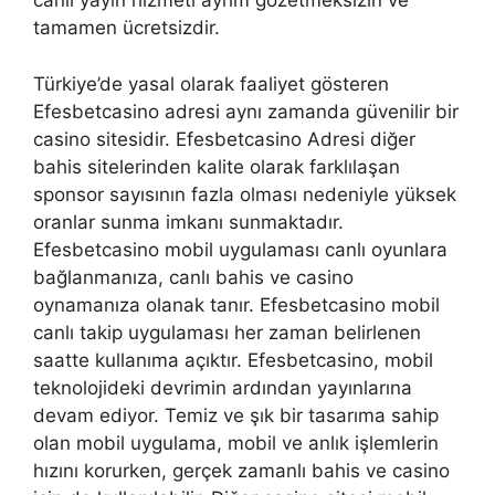
canlı yayın hizmeti ayrım gözetmeksizin ve
tamamen ücretsizdir.
Türkiye’de yasal olarak faaliyet gösteren
Efesbetcasino adresi aynı zamanda güvenilir bir
casino sitesidir. Efesbetcasino Adresi diğer
bahis sitelerinden kalite olarak farklılaşan
sponsor sayısının fazla olması nedeniyle yüksek
oranlar sunma imkanı sunmaktadır.
Efesbetcasino mobil uygulaması canlı oyunlara
bağlanmanıza, canlı bahis ve casino
oynamanıza olanak tanır. Efesbetcasino mobil
canlı takip uygulaması her zaman belirlenen
saatte kullanıma açıktır. Efesbetcasino, mobil
teknolojideki devrimin ardından yayınlarına
devam ediyor. Temiz ve şık bir tasarıma sahip
olan mobil uygulama, mobil ve anlık işlemlerin
hızını korurken, gerçek zamanlı bahis ve casino