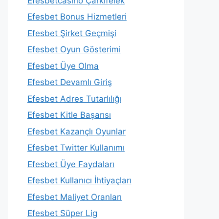
Efesbetcasino Çarkıfelek
Efesbet Bonus Hizmetleri
Efesbet Şirket Geçmişi
Efesbet Oyun Gösterimi
Efesbet Üye Olma
Efesbet Devamlı Giriş
Efesbet Adres Tutarlılığı
Efesbet Kitle Başarısı
Efesbet Kazançlı Oyunlar
Efesbet Twitter Kullanımı
Efesbet Üye Faydaları
Efesbet Kullanıcı İhtiyaçları
Efesbet Maliyet Oranları
Efesbet Süper Lig