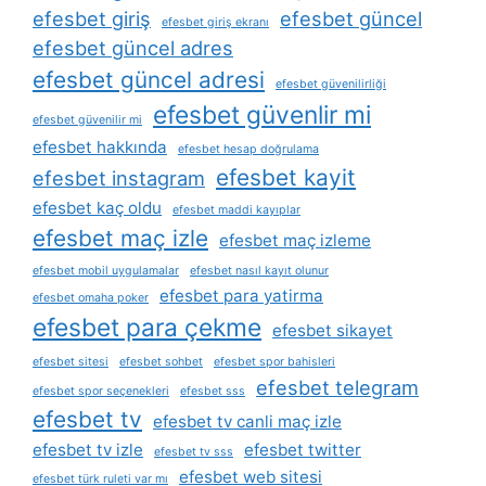
efesbet giriş
efesbet güncel
efesbet giriş ekranı
efesbet güncel adres
efesbet güncel adresi
efesbet güvenilirliği
efesbet güvenlir mi
efesbet güvenilir mi
efesbet hakkında
efesbet hesap doğrulama
efesbet kayit
efesbet instagram
efesbet kaç oldu
efesbet maddi kayıplar
efesbet maç izle
efesbet maç izleme
efesbet mobil uygulamalar
efesbet nasıl kayıt olunur
efesbet para yatirma
efesbet omaha poker
efesbet para çekme
efesbet sikayet
efesbet sitesi
efesbet sohbet
efesbet spor bahisleri
efesbet telegram
efesbet spor seçenekleri
efesbet sss
efesbet tv
efesbet tv canli maç izle
efesbet tv izle
efesbet twitter
efesbet tv sss
efesbet web sitesi
efesbet türk ruleti var mı