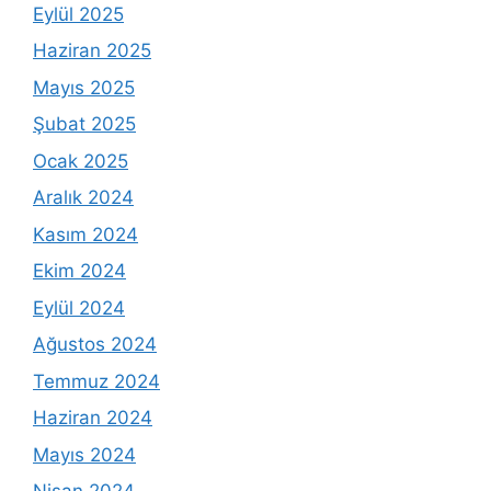
Eylül 2025
Haziran 2025
Mayıs 2025
Şubat 2025
Ocak 2025
Aralık 2024
Kasım 2024
Ekim 2024
Eylül 2024
Ağustos 2024
Temmuz 2024
Haziran 2024
Mayıs 2024