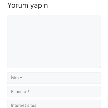
Yorum yapın
Yorum
İsim
E-
posta
İnternet