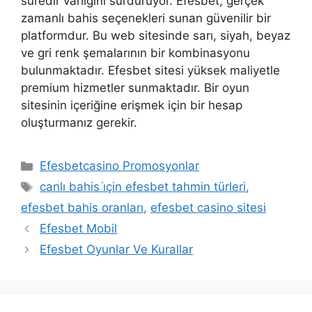
süredir varlığını sürdürüyor. Efesbet, gerçek
zamanlı bahis seçenekleri sunan güvenilir bir
platformdur. Bu web sitesinde sarı, siyah, beyaz
ve gri renk şemalarının bir kombinasyonu
bulunmaktadır. Efesbet sitesi yüksek maliyetle
premium hizmetler sunmaktadır. Bir oyun
sitesinin içeriğine erişmek için bir hesap
oluşturmanız gerekir.
Kategoriler
Efesbetcasino Promosyonlar
Etiketler
canlı bahis i̇çin efesbet tahmin türleri
,
efesbet bahis oranları
,
efesbet casino sitesi
Efesbet Mobil
Efesbet Oyunlar Ve Kurallar