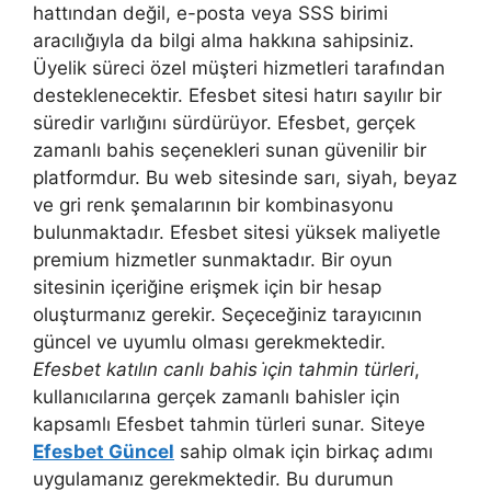
hattından değil, e-posta veya SSS birimi
aracılığıyla da bilgi alma hakkına sahipsiniz.
Üyelik süreci özel müşteri hizmetleri tarafından
desteklenecektir. Efesbet sitesi hatırı sayılır bir
süredir varlığını sürdürüyor. Efesbet, gerçek
zamanlı bahis seçenekleri sunan güvenilir bir
platformdur. Bu web sitesinde sarı, siyah, beyaz
ve gri renk şemalarının bir kombinasyonu
bulunmaktadır. Efesbet sitesi yüksek maliyetle
premium hizmetler sunmaktadır. Bir oyun
sitesinin içeriğine erişmek için bir hesap
oluşturmanız gerekir. Seçeceğiniz tarayıcının
güncel ve uyumlu olması gerekmektedir.
Efesbet katılın canlı bahis i̇çin tahmin türleri
,
kullanıcılarına gerçek zamanlı bahisler için
kapsamlı Efesbet tahmin türleri sunar. Siteye
Efesbet Güncel
sahip olmak için birkaç adımı
uygulamanız gerekmektedir. Bu durumun