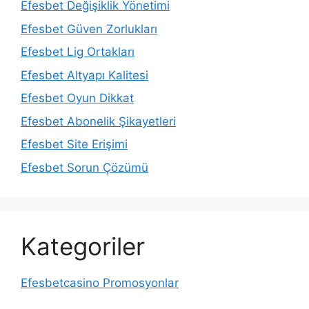
Efesbet Değişiklik Yönetimi
Efesbet Güven Zorlukları
Efesbet Lig Ortakları
Efesbet Altyapı Kalitesi
Efesbet Oyun Dikkat
Efesbet Abonelik Şikayetleri
Efesbet Site Erişimi
Efesbet Sorun Çözümü
Kategoriler
Efesbetcasino Promosyonlar