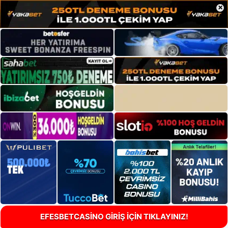
×
EFESBETCASİNO GİRİŞ İÇİN TIKLAYINIZ!