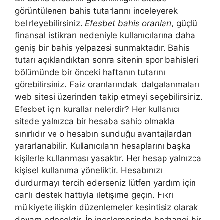
görüntülenen bahis tutarlarını inceleyerek
belirleyebilirsiniz.
Efesbet bahis oranları
, güçlü
finansal istikrarı nedeniyle kullanıcılarına daha
geniş bir bahis yelpazesi sunmaktadır. Bahis
tutarı açıklandıktan sonra sitenin spor bahisleri
bölümünde bir önceki haftanın tutarını
görebilirsiniz. Faiz oranlarındaki dalgalanmaları
web sitesi üzerinden takip etmeyi seçebilirsiniz.
Efesbet için kurallar nelerdir? Her kullanıcı
sitede yalnızca bir hesaba sahip olmakla
sınırlıdır ve o hesabın sunduğu avantajlardan
yararlanabilir. Kullanıcıların hesaplarını başka
kişilerle kullanması yasaktır. Her hesap yalnızca
kişisel kullanıma yöneliktir. Hesabınızı
durdurmayı tercih ederseniz lütfen yardım için
canlı destek hattıyla iletişime geçin. Fikri
mülkiyete ilişkin düzenlemeler kesintisiz olarak
devam edecektir. İp incelemesinde herhangi bir