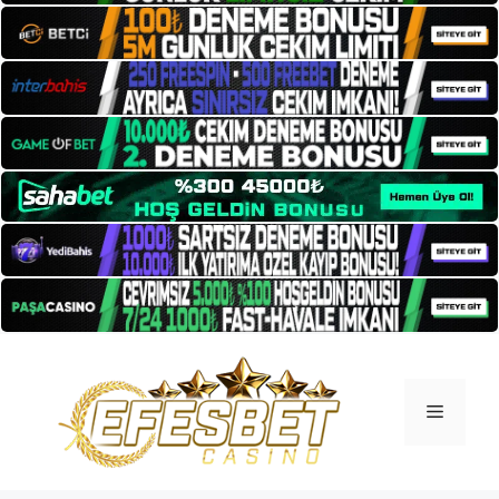
İçeriğe
atla
Menü