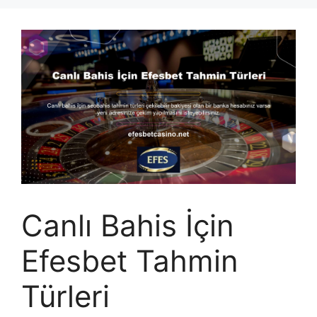
Canlı Bahis İçin
Efesbet Tahmin
Türleri