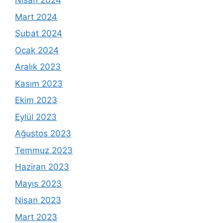
Nisan 2024
Mart 2024
Şubat 2024
Ocak 2024
Aralık 2023
Kasım 2023
Ekim 2023
Eylül 2023
Ağustos 2023
Temmuz 2023
Haziran 2023
Mayıs 2023
Nisan 2023
Mart 2023